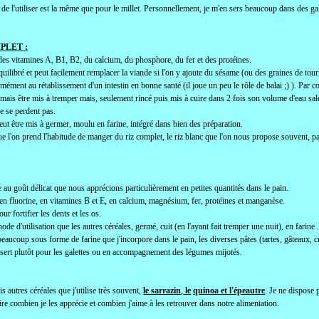
de l'utiliser est la même que pour le millet. Personnellement, je m'en sers beaucoup dans des ga
PLET :
 des vitamines A, B1, B2, du calcium, du phosphore, du fer et des protéines.
 équilibré et peut facilement remplacer la viande si l'on y ajoute du sésame (ou des graines de to
rmément au rétablissement d'un intestin en bonne santé (il joue un peu le rôle de balai ;) ). Par con
jamais être mis à tremper mais, seulement rincé puis mis à cuire dans 2 fois son volume d'eau salé
e se perdent pas.
eut être mis à germer, moulu en farine, intégré dans bien des préparation.
e l'on prend l'habitude de manger du riz complet, le riz blanc que l'on nous propose souvent, paraî
 au goût délicat que nous apprécions particulièrement en petites quantités dans le pain.
e en fluorine, en vitamines B et E, en calcium, magnésium, fer, protéines et manganèse.
ur fortifier les dents et les os.
e d'utilisation que les autres céréales, germé, cuit (en l'ayant fait tremper une nuit), en farine ..
e beaucoup sous forme de farine que j'incorpore dans le pain, les diverses pâtes (tartes, gâteaux
 sert plutôt pour les galettes ou en accompagnement des légumes mijotés.
ois autres céréales que j'utilise très souvent,
le sarrazin
,
le
quinoa et l'épeautre
. Je ne dispose
re combien je les apprécie et combien j'aime à les retrouver dans notre alimentation.