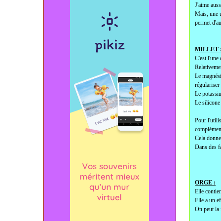
J'aime aussi
Mais, une u
permet d'au
MILLET 
C'est l'une
Relativemen
Le magnésiu
régulariser
Le potassiu
Le silicone
Pour l'util
complément 
Cela donne 
Dans des fa
ORGE :
Elle contie
Elle a un ef
On peut la 