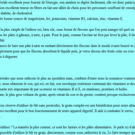
éréale excellente pour fournir de l'énergie, son amidon se digère facilement, elle est donc partic
on excellente teneur en fibres en fait une alliée de choix pour les personnes souffrant de consti
 diabète, de cholestérol.
très bonne source de magnésium, fer, potassium, vitamine B1, calcium, zinc, vitamine E.
la plus simple de l'utiliser est, bien sûr, sous forme de flocons que l'on peut manger tel quel ou 
ns les pâtes à gâteaux, à tarte, à pain. Pour le pain, comme l'avoine ne fera pas lever la pâte, il f
 blé.
 aussi de faire une pâte à tarte en mettant directement des flocons dans le moule à tarte beurré et d
gèrement pour que les flocons absorbent le liquide puis, je verse dessus des fruits cuits ou crus 
le à déguster.
éréales que nous utilisons le plus au quotidien mais, combien d'entre nous la connaisse vraimen
e, nous obtenons le son, qui est, en fait, son enveloppe extérieure contenant des vitamines et des
artie très importante de par sa teneur en vitamines B et E, en minéraux, protéines et huiles.
e, le plus gros volume du grain, après retrait du son et du germe, contient presque exclusivement
ous réserve d'utiliser de blé sans pesticides, le grain complet est une bénédiction pour notre al
l est excellent pour le bon fonctionnement de notre appareil digestif. Il aide à combattre le stress,
.
tiliser ? La manière la plus connue, ce sont les farines et les pâtes alimentaires. Je parle ici d
i possible d'utiliser le blé en grain, directement, comme vous utiliseriez le riz. Le faire tremper