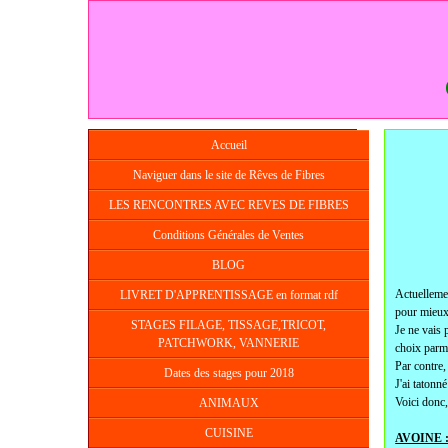
Accueil
Naviguer dans le site de Rêves de Fibres
LES RENCONTRES AVEC REVES DE FIBRES
Conditions Générales de Ventes
BLOG
Actuellemen
LIVRET D'APPRENTISSAGE en format rdf
pour mieux 
STAGES FILAGE, TISSAGE,TRICOT,
Je ne vais 
PATCHWORK, VANNERIE
choix parmi
Par contre,
Dates des stages pour 2018
J'ai tatonn
Voici donc,
ANIMAUX
CUISINE
AVOINE 