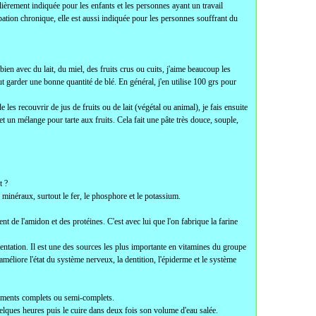
ulièrement indiquée pour les enfants et les personnes ayant un travail
pation chronique, elle est aussi indiquée pour les personnes souffrant du
bien avec du lait, du miel, des fruits crus ou cuits, j'aime beaucoup les
aut garder une bonne quantité de blé. En général, j'en utilise 100 grs pour
e les recouvrir de jus de fruits ou de lait (végétal ou animal), je fais ensuite
et un mélange pour tarte aux fruits. Cela fait une pâte très douce, souple,
t ?
 minéraux, surtout le fer, le phosphore et le potassium.
 de l'amidon et des protéines. C'est avec lui que l'on fabrique la farine
imentation. Il est une des sources les plus importante en vitamines du groupe
 améliore l'état du système nerveux, la dentition, l'épiderme et le système
'aliments complets ou semi-complets.
 quelques heures puis le cuire dans deux fois son volume d'eau salée.