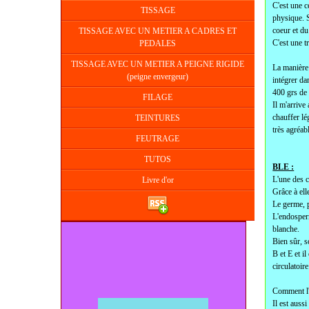
C'est une c
TISSAGE
physique. S
coeur et du
TISSAGE AVEC UN METIER A CADRES ET
C'est une 
PEDALES
TISSAGE AVEC UN METIER A PEIGNE RIGIDE
La manière 
(peigne envergeur)
intégrer da
400 grs de
FILAGE
Il m'arrive
chauffer lé
TEINTURES
très agréab
FEUTRAGE
TUTOS
BLE :
L'une des c
Livre d'or
Grâce à ell
Le germe, p
L'endosperm
blanche.
Bien sûr, s
B et E et i
circulatoire
Comment l'u
Il est auss