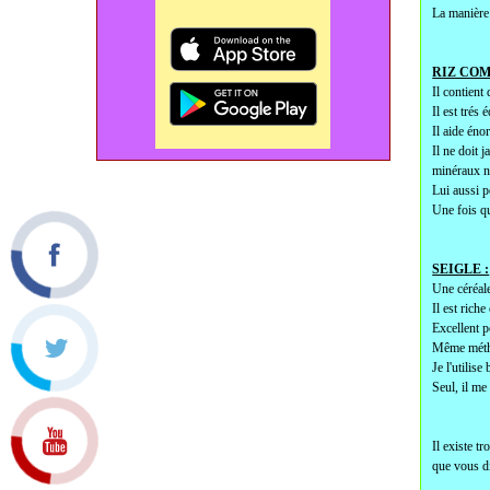
La manière 
RIZ COM
Il contient
Il est trés
Il aide éno
Il ne doit 
minéraux n
Lui aussi p
Une fois qu
SEIGLE :
Une céréale
Il est rich
Excellent po
Même méthod
Je l'utilis
Seul, il me
Il existe tr
que vous di