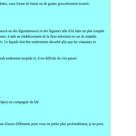
lettes, sous forme de farine ou de grains grossièrement écrasés.
urnesol ou des légumineuses) et des légumes afin d'en faire un plat complet.
tre, il aide au rétablissement de la flore intestinal en cas de maladie.
e. Le liquide doit être entièrement absorbé afin que les vitamines et
t totalement insipide et, il est difficile de s'en passer.
...
, crêpes) en compagnie du blé.
 pas d'assez d'éléments pour vous en parler plus profondément, je ne peux