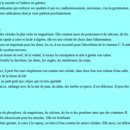
 le moudre et l'utiliser en galettes.
tilisation qui renforce ses qualités et qui est, malheureusement, méconnue, c'est la germination. C
tres utilisations dont je vous parlerai prochainement.
:
 des céréales la plus riche en magnésium. Elle contient aussi du potassium et du silicone, du fer,
t rapide à cuire et facile à digérer, elle est une céréale de choix dans l'alimentation.
m est important pour les dents, les os, il est essentiel pour l'absorbtion de la vitamine C. Il aid
 le système nerveux.
m donne du nerf, de la vitalité, il enraye la constipation et aide à garder son calme.
 fortifie la chevelure, les dents, les ongles, les membranes du corps.
iser, il peut être tout simplement cuit comme une céréale, dans deux fois son volume d'eau salée, il
de la farine de blé.
un petit goût aux crêpes qui est très agréable.
rces, mélangé avec de la mie de pain, du tahin, des herbes et épices, il est délicieux. Il peut être
nt du phosphore, du magnésium, du calcium, du fer et des protéines ainsi que des vitamines B.
fet adoucissant pour les intestins. Elle est fortifiante.
faire germer, la cuire à la vapeur, ou bien à l'eau comme les autres céréales. Elle aussi, est délici