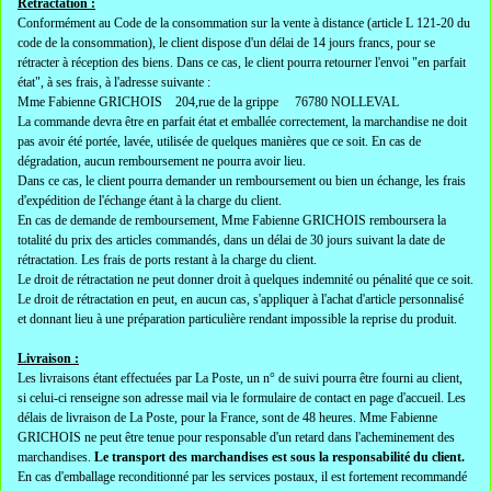
Rétractation :
Conformément au Code de la consommation sur la vente à distance (article L 121-20 du
code de la consommation), le client dispose d'un délai de 14 jours francs, pour se
rétracter à réception des biens. Dans ce cas, le client pourra retourner l'envoi "en parfait
état", à ses frais, à l'adresse suivante :
Mme Fabienne GRICHOIS 204,rue de la grippe 76780 NOLLEVAL
La commande devra être en parfait état et emballée correctement, la marchandise ne doit
pas avoir été portée, lavée, utilisée de quelques manières que ce soit. En cas de
dégradation, aucun remboursement ne pourra avoir lieu.
Dans ce cas, le client pourra demander un remboursement ou bien un échange, les frais
d'expédition de l'échange étant à la charge du client.
En cas de demande de remboursement, Mme Fabienne GRICHOIS remboursera la
totalité du prix des articles commandés, dans un délai de 30 jours suivant la date de
rétractation. Les frais de ports restant à la charge du client.
Le droit de rétractation ne peut donner droit à quelques indemnité ou pénalité que ce soit.
Le droit de rétractation en peut, en aucun cas, s'appliquer à l'achat d'article personnalisé
et donnant lieu à une préparation particulière rendant impossible la reprise du produit.
Livraison :
Les livraisons étant effectuées par La Poste, un n° de suivi pourra être fourni au client,
si celui-ci renseigne son adresse mail via le formulaire de contact en page d'accueil. Les
délais de livraison de La Poste, pour la France, sont de 48 heures. Mme Fabienne
GRICHOIS ne peut être tenue pour responsable d'un retard dans l'acheminement des
marchandises.
Le transport des marchandises est sous la responsabilité du client.
En cas d'emballage reconditionné par les services postaux, il est fortement recommandé